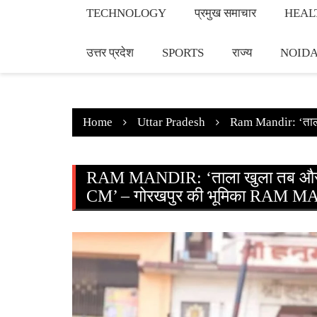
TECHNOLOGY
प्रमुख समाचार
HEAL
उत्तर प्रदेश
SPORTS
राज्य
NOID
Home
Uttar Pradesh
Ram Mandir: ‘ताला ख
RAM MANDIR: ‘ताला खुला तब और अब प्
CM’ – गोरखपुर की भूमिका RAM MANDIR