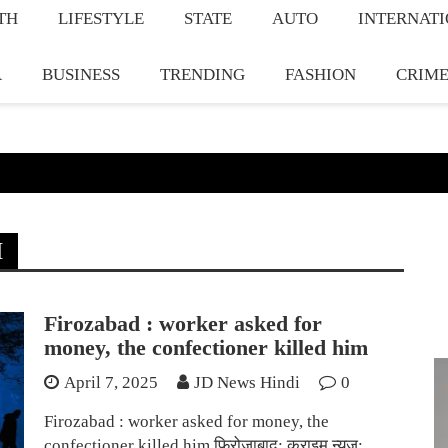
TH
LIFESTYLE
STATE
AUTO
INTERNAT
A
BUSINESS
TRENDING
FASHION
CRIM
H
Firozabad : worker asked for
money, the confectioner killed him
April 7, 2025
JD News Hindi
0
Firozabad : worker asked for money, the
confectioner killed him फ़िरोज़ाबाद: क्राइम न्यूज़: