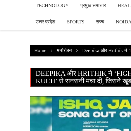
TECHNOLOGY
प्रमुख समाचार
HEAL
उत्तर प्रदेश
SPORTS
राज्य
NOID
Home
मनोरंजन
Deepika और Hrithik ने ‘Fi
DEEPIKA और HRITHIK ने ‘FIGHTER
KUCH’ से सनसनी मचा दी, जिसने खूब 