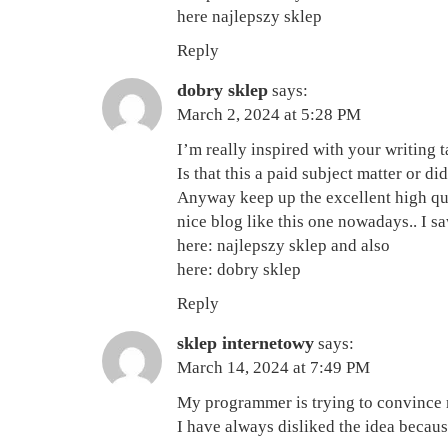
here
najlepszy sklep
Reply
dobry sklep
says:
March 2, 2024 at 5:28 PM
I’m really inspired with your writing t
Is that this a paid subject matter or d
Anyway keep up the excellent high quali
nice blog like this one nowadays.. I s
here:
najlepszy sklep
and also
here:
dobry sklep
Reply
sklep internetowy
says:
March 14, 2024 at 7:49 PM
My programmer is trying to convince 
I have always disliked the idea becaus