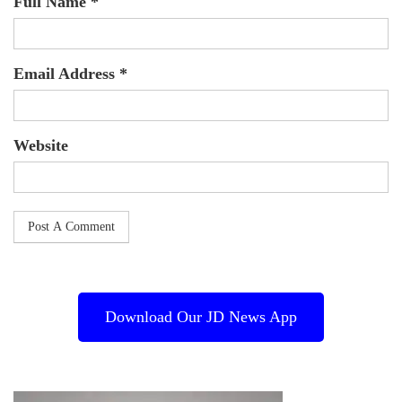
Full Name *
Email Address *
Website
Download Our JD News App